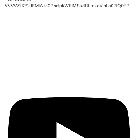
VVVVZlJ2S1lFMlA1a0RodlpkWElMSkdRLmxaVlhLc0ZIQ0FR