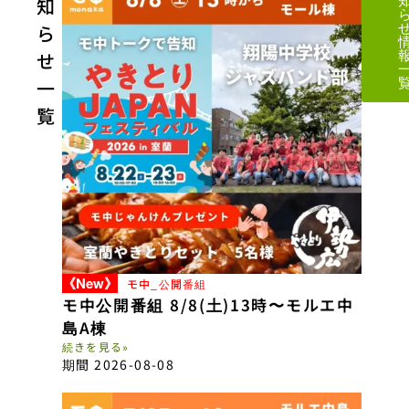
知
ら
せ
一
覧
《New》
モ中_公開番組
モ中公開番組 8/8(土)13時〜モルエ中
島A棟
続きを見る»
期間 2026-08-08