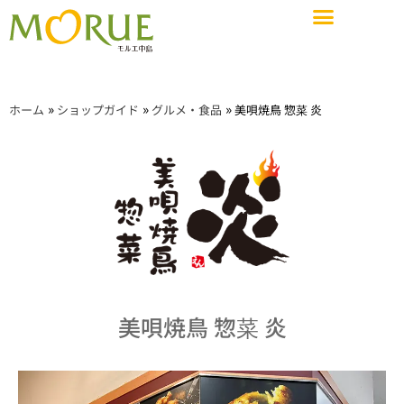
ショップガイド
施設概要・サービス・設備
イベントスペース&会議室
ショップガイド
お知らせ
»
»
»
ホーム
ショップガイド
グルメ・食品
美唄焼鳥 惣菜 炎
施設概要・サービス・設備
アクセス
求人情報
イベントスペース&会議室
美唄焼鳥 惣菜 炎