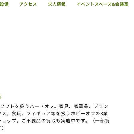
設備
アクセス
求人情報
イベントスペース&会議室
ショップガイド
お知らせ
施設概要・サービス・設備
アクセス
求人情報
イベントスペース&会議室
品
ムソフトを扱うハードオフ。家具、家電品、ブラン
ウス。食玩、フィギュア等を扱うホビーオフの3業
ショップ。ご不要品の買取も実施中です。（一部買
す）