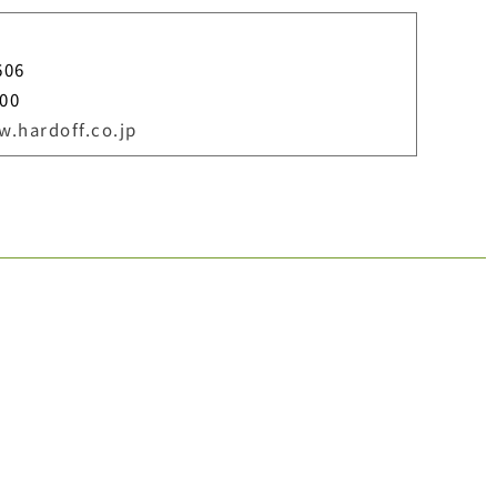
606
00
w.hardoff.co.jp