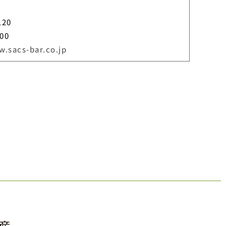
120
00
w.sacs-bar.co.jp