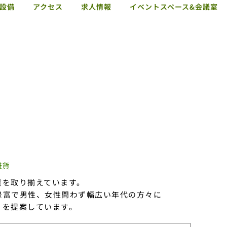
設備
アクセス
求人情報
イベントスペース&会議室
ショップガイド
お知らせ
施設概要・サービス・設備
アクセス
求人情報
イベントスペース&会議室
雑貨
貨を取り揃えています。
豊富で男性、女性問わず幅広い年代の方々に
りを提案しています。