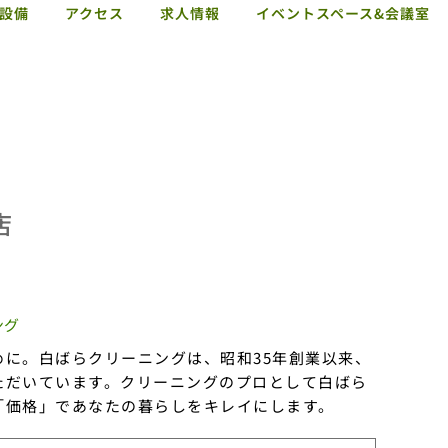
設備
アクセス
求人情報
イベントスペース&会議室
ショップガイド
お知らせ
施設概要・サービス・設備
アクセス
求人情報
店
イベントスペース&会議室
ング
めに。白ばらクリーニングは、昭和35年創業以来、
ただいています。クリーニングのプロとして白ばら
「価格」であなたの暮らしをキレイにします。