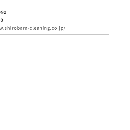
990
00
w.shirobara-cleaning.co.jp/