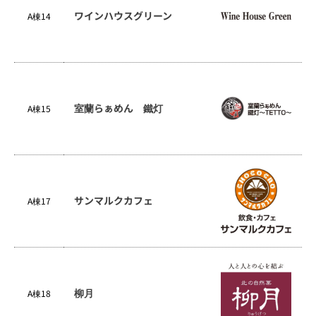
ワインハウスグリーン
A棟14
室蘭らぁめん 鐵灯
A棟15
サンマルクカフェ
A棟17
柳月
A棟18