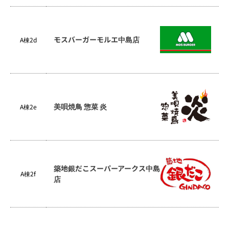
モスバーガーモルエ中島店
A棟2d
美唄焼鳥 惣菜 炎
A棟2e
築地銀だこスーパーアークス中島
A棟2f
店